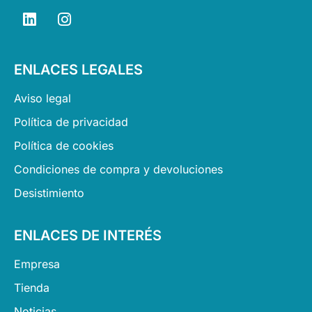
L
I
i
n
n
s
k
t
ENLACES LEGALES
e
a
d
g
Aviso legal
i
r
n
a
Política de privacidad
m
Política de cookies
Condiciones de compra y devoluciones
Desistimiento
ENLACES DE INTERÉS
Empresa
Tienda
Noticias