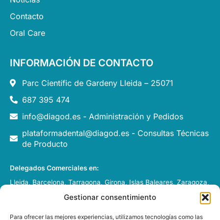
Contacto
Oral Care
INFORMACIÓN DE CONTACTO
Parc Científic de Gardeny Lleida – 25071
687 395 474
info@diagod.es - Administración y Pedidos
plataformadental@diagod.es - Consultas Técnicas
de Producto
Delegados Comerciales en:
Lleida, Barcelona, Tarragona, Girona, Islas Baleares, Zaragoza,
Huesca, Pamplona y Andorra.
Gestionar consentimiento
Italia, Francia y Portugal
Para ofrecer las mejores experiencias, utilizamos tecnologías como las