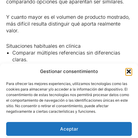
comparando opciones que aparentan ser similares.
Y cuanto mayor es el volumen de producto mostrado,
más difícil resulta distinguir qué aporta realmente
valor.
Situaciones habituales en clínica
Comparar múltiples referencias sin diferencias
claras.
Cambiar de producto por una promoción puntual.
Gestionar consentimiento
Elegir sin haber visto el material físicamente.
Dedicar tiempo a interpretar catálogos extensos.
Para ofrecer las mejores experiencias, utilizamos tecnologías como las
cookies para almacenar y/o acceder a la información del dispositivo. El
El problema no siempre es la falta de opciones.
consentimiento de estas tecnologías nos permitirá procesar datos como
Muchas veces es justamente lo contrario.
el comportamiento de navegación o las identificaciones únicas en este
sitio. No consentir o retirar el consentimiento, puede afectar
negativamente a ciertas características y funciones.
Más descuento no siempre significa mejor decisión
En productos de uso diario, el precio no es el único
Aceptar
factor relevante. También importa cómo responde el