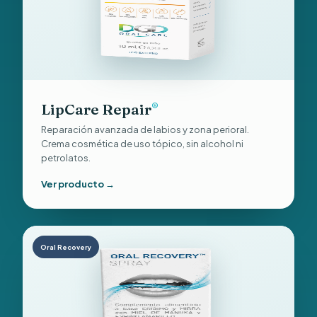
LipCare Repair
®
Reparación avanzada de labios y zona perioral.
Crema cosmética de uso tópico, sin alcohol ni
petrolatos.
Ver producto →
Oral Recovery