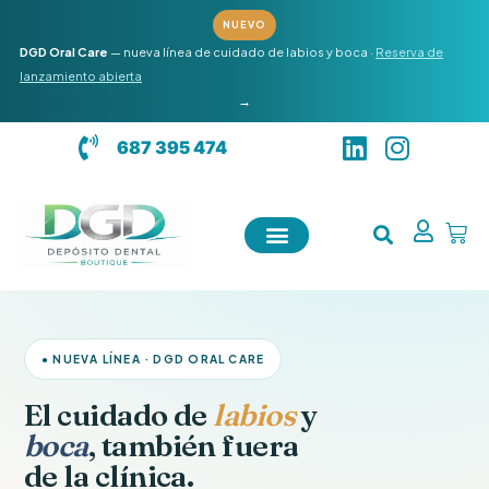
Ir
NUEVO
al
DGD Oral Care
— nueva línea de cuidado de labios y boca ·
Reserva de
contenido
lanzamiento abierta
→
L
I
687 395 474
i
n
n
s
k
t
Carr
e
a
d
g
i
r
n
a
m
● NUEVA LÍNEA · DGD ORAL CARE
El cuidado de
labios
y
boca
, también fuera
de la clínica.