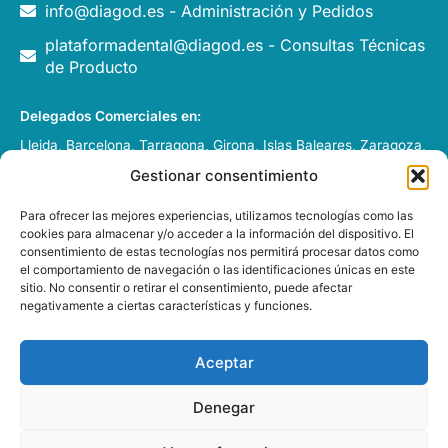
info@diagod.es - Administración y Pedidos
plataformadental@diagod.es - Consultas Técnicas
de Producto
Delegados Comerciales en:
Lleida, Barcelona, Tarragona, Girona, Islas Baleares, Zaragoza,
Huesca, Pamplona y Andorra.
Gestionar consentimiento
Italia, Francia y Portugal
Para ofrecer las mejores experiencias, utilizamos tecnologías como las
cookies para almacenar y/o acceder a la información del dispositivo. El
consentimiento de estas tecnologías nos permitirá procesar datos como
el comportamiento de navegación o las identificaciones únicas en este
sitio. No consentir o retirar el consentimiento, puede afectar
negativamente a ciertas características y funciones.
DIAGOD GRUP S.L. – 2026 –
Desarrollado por
e-Tecnia
Soluciones
Aceptar
Denegar
Esta web está financiada por la Unión Europea - Next
Generation EU