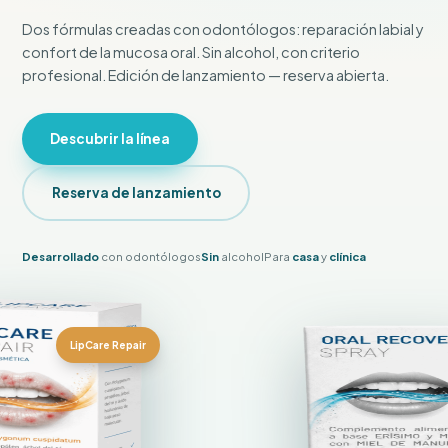
Dos fórmulas creadas con odontólogos: reparación labial y
confort de la mucosa oral. Sin alcohol, con criterio
profesional. Edición de lanzamiento — reserva abierta.
Descubrir la línea
Reserva de lanzamiento
Desarrollado
con odontólogos
Sin
alcohol
Para
casa
y
clínica
LipCare Repair