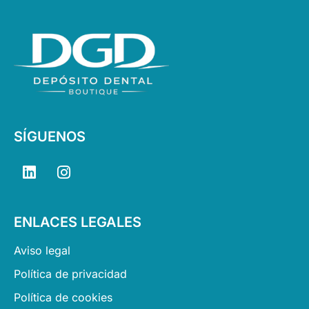
SÍGUENOS
L
I
i
n
n
s
k
t
ENLACES LEGALES
e
a
d
g
Aviso legal
i
r
n
a
Política de privacidad
m
Política de cookies