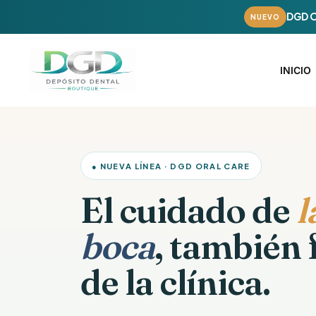
Ir
DGD O
NUEVO
al
contenido
INICIO
● NUEVA LÍNEA · DGD ORAL CARE
El cuidado de
l
boca
, también 
de la clínica.