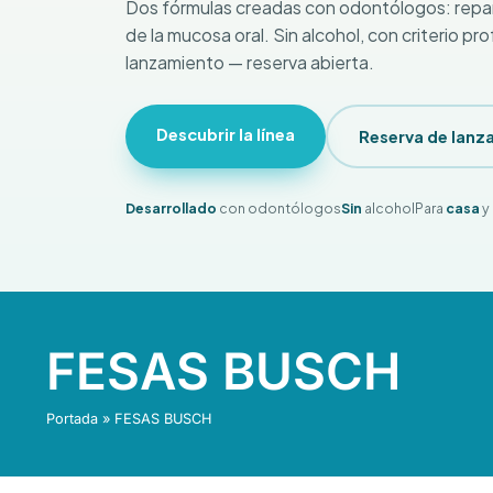
Dos fórmulas creadas con odontólogos: repara
de la mucosa oral. Sin alcohol, con criterio pr
lanzamiento — reserva abierta.
Descubrir la línea
Reserva de lanz
Desarrollado
con odontólogos
Sin
alcohol
Para
casa
y
FESAS BUSCH
Portada
»
FESAS BUSCH