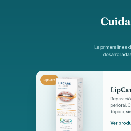
Cuidad
La primera línea 
desarrolladas
LipCare
LipCa
Reparació
perioral.
tópico, sin
Ver prod