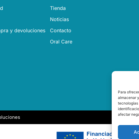
ad
Tienda
Noticias
pra y devoluciones
Contacto
Oral Care
Para ofrecer
almacenar y/
tecnologías
identificaci
afectar nega
oluciones
A