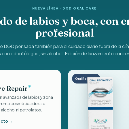
NUEVA LÍNEA · DGD ORAL CARE
o de labios y boca, con c
profesional
de DGD pensada también para el cuidado diario fuera de la clí
 con odontólogos, sin alcohol. Edición de lanzamiento con re
Oral Recovery
re Repair
®
n avanzada de labios y zona
 Crema cosmética de uso
 alcohol ni petrolatos.
ucto →