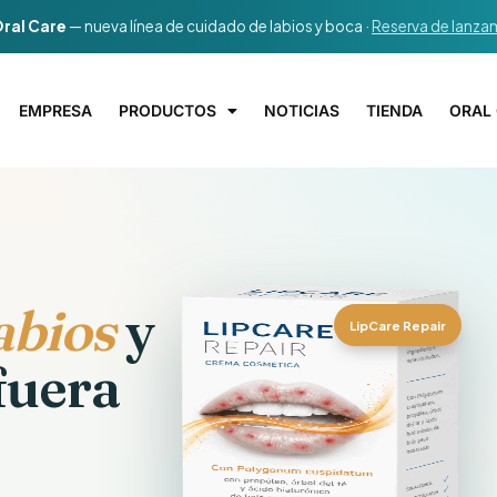
ral Care
— nueva línea de cuidado de labios y boca ·
Reserva de lanza
EMPRESA
PRODUCTOS
NOTICIAS
TIENDA
ORAL
abios
y
LipCare Repair
fuera