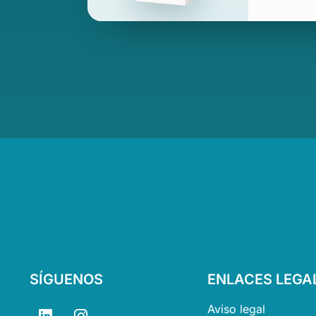
SÍGUENOS
ENLACES LEGA
L
I
Aviso legal