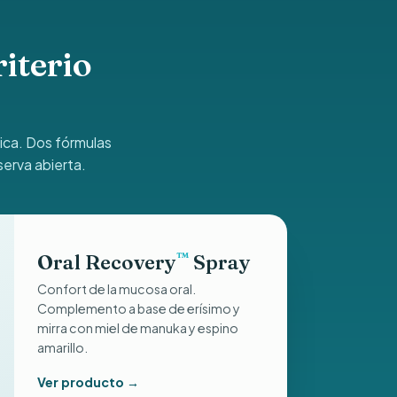
riterio
nica. Dos fórmulas
serva abierta.
Oral Recovery
Spray
™
Confort de la mucosa oral.
Complemento a base de erísimo y
mirra con miel de manuka y espino
amarillo.
Ver producto →