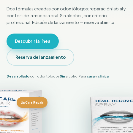
Dos fórmulas creadas con odontólogos: reparación labial y
confort de la mucosa oral. Sin alcohol, con criterio
profesional. Edición de lanzamiento — reserva abierta.
Descubrir la línea
Reserva de lanzamiento
Desarrollado
con odontólogos
Sin
alcohol
Para
casa
y
clínica
LipCare Repair