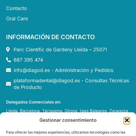
Contacto
Oral Care
INFORMACIÓN DE CONTACTO
Parc Científic de Gardeny Lleida – 25071
687 395 474
info@diagod.es - Administración y Pedidos
plataformadental@diagod.es - Consultas Técnicas
de Producto
Delegados Comerciales en:
Lleida, Barcelona, Tarragona, Girona, Islas Baleares, Zaragoza,
Huesca, Pamplona y Andorra.
Gestionar consentimiento
Italia, Francia y Portugal
Para ofrecer las mejores experiencias, utilizamos tecnologías como las