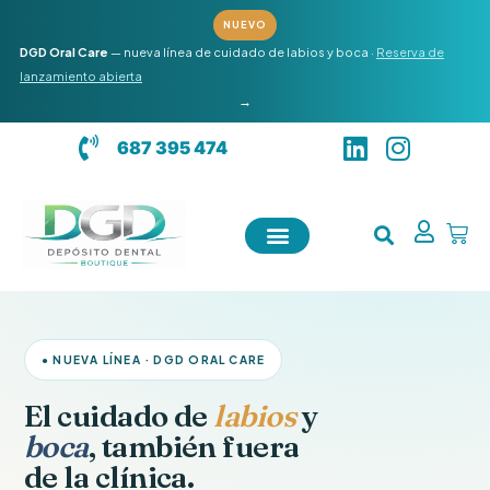
Ir
NUEVO
al
DGD Oral Care
— nueva línea de cuidado de labios y boca ·
Reserva de
contenido
lanzamiento abierta
→
L
I
687 395 474
i
n
n
s
k
t
Carr
e
a
d
g
i
r
n
a
m
● NUEVA LÍNEA · DGD ORAL CARE
El cuidado de
labios
y
boca
, también fuera
de la clínica.