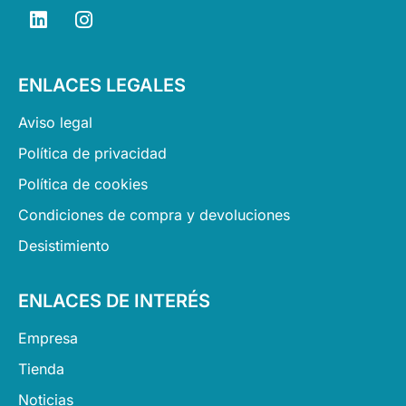
L
I
i
n
n
s
k
t
ENLACES LEGALES
e
a
d
g
Aviso legal
i
r
n
a
Política de privacidad
m
Política de cookies
Condiciones de compra y devoluciones
Desistimiento
ENLACES DE INTERÉS
Empresa
Tienda
Noticias