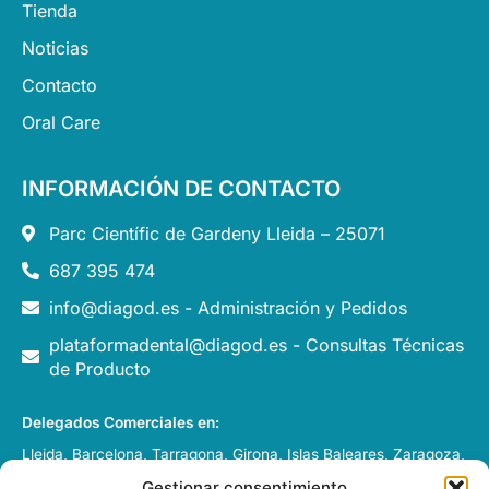
Tienda
Noticias
Contacto
Oral Care
INFORMACIÓN DE CONTACTO
Parc Científic de Gardeny Lleida – 25071
687 395 474
info@diagod.es - Administración y Pedidos
plataformadental@diagod.es - Consultas Técnicas
de Producto
Delegados Comerciales en:
Lleida, Barcelona, Tarragona, Girona, Islas Baleares, Zaragoza,
Huesca, Pamplona y Andorra.
Gestionar consentimiento