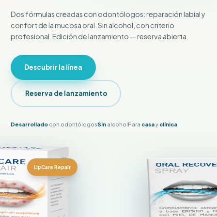
Dos fórmulas creadas con odontólogos: reparación labial y
confort de la mucosa oral. Sin alcohol, con criterio
profesional. Edición de lanzamiento — reserva abierta.
Descubrir la línea
Reserva de lanzamiento
Desarrollado
con odontólogos
Sin
alcohol
Para
casa
y
clínica
LipCare Repair