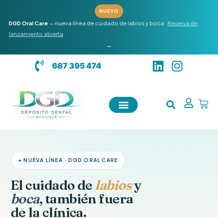
Ir
NUEVO
al
DGD Oral Care
— nueva línea de cuidado de labios y boca ·
Reserva de
contenido
lanzamiento abierta
→
L
I
687 395 474
i
n
n
s
k
t
Carr
e
a
d
g
i
r
n
a
m
● NUEVA LÍNEA · DGD ORAL CARE
El cuidado de
labios
y
boca
, también fuera
de la clínica.