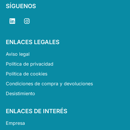
SÍGUENOS
L
I
i
n
n
s
k
t
ENLACES LEGALES
e
a
d
g
Aviso legal
i
r
n
a
Política de privacidad
m
Política de cookies
Condiciones de compra y devoluciones
Desistimiento
ENLACES DE INTERÉS
Empresa