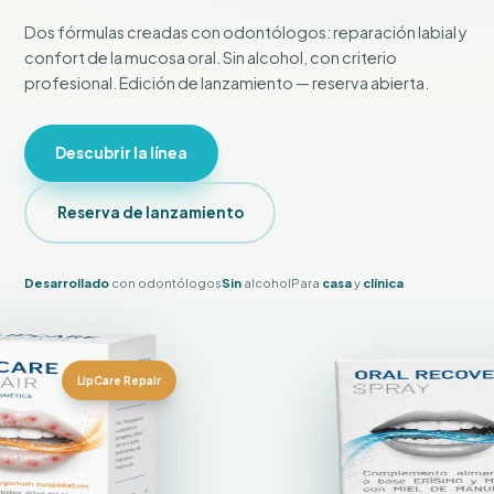
Dos fórmulas creadas con odontólogos: reparación labial y
confort de la mucosa oral. Sin alcohol, con criterio
profesional. Edición de lanzamiento — reserva abierta.
Descubrir la línea
Reserva de lanzamiento
Desarrollado
con odontólogos
Sin
alcohol
Para
casa
y
clínica
LipCare Repair