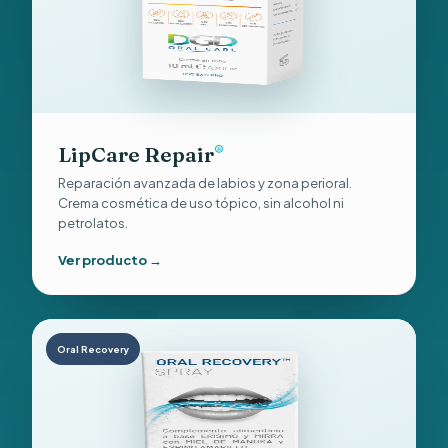
LipCare Repair
®
Reparación avanzada de labios y zona perioral.
Crema cosmética de uso tópico, sin alcohol ni
petrolatos.
Ver producto →
Oral Recovery