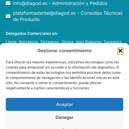
info@diagod.es - Administración y Pedidos
plataformadental@diagod.es - Consultas Técnicas
de Producto
Delegados Comerciales en:
Lleida, Barcelona, Tarragona, Girona, Islas Baleares, Zaragoza,
Huesca, Pamplona y Andorra.
Gestionar consentimiento
Italia, Francia y Portugal
Para ofrecer las mejores experiencias, utilizamos tecnologías como las
cookies para almacenar y/o acceder a la información del dispositivo. El
consentimiento de estas tecnologías nos permitirá procesar datos como
el comportamiento de navegación o las identificaciones únicas en este
sitio. No consentir o retirar el consentimiento, puede afectar
negativamente a ciertas características y funciones.
DIAGOD GRUP S.L. – 2026 –
Desarrollado por
e-Tecnia
Soluciones
Aceptar
Denegar
Esta web está financiada por la Unión Europea - Next
Generation EU