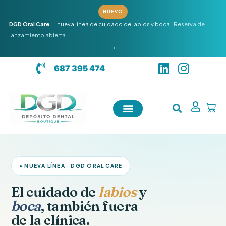
Ir
NUEVO
al
DGD Oral Care
— nueva línea de cuidado de labios y boca ·
Reserva de
contenido
lanzamiento abierta
→
L
I
687 395 474
i
n
n
s
k
t
Carr
e
a
d
g
i
r
n
a
m
● NUEVA LÍNEA · DGD ORAL CARE
El cuidado de
labios
y
boca
, también fuera
de la clínica.