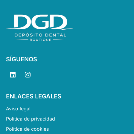
SÍGUENOS
L
I
i
n
n
s
k
t
ENLACES LEGALES
e
a
d
g
Aviso legal
i
r
n
a
Política de privacidad
m
Política de cookies