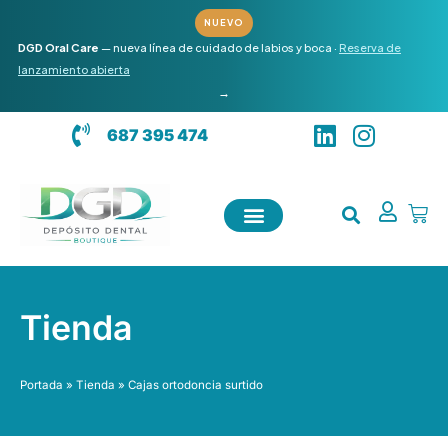
Ir
NUEVO
al
DGD Oral Care
— nueva línea de cuidado de labios y boca ·
Reserva de
contenido
lanzamiento abierta
→
L
I
687 395 474
i
n
n
s
k
t
Carr
e
a
d
g
i
r
n
a
Tienda
m
Portada
»
Tienda
»
Cajas ortodoncia surtido