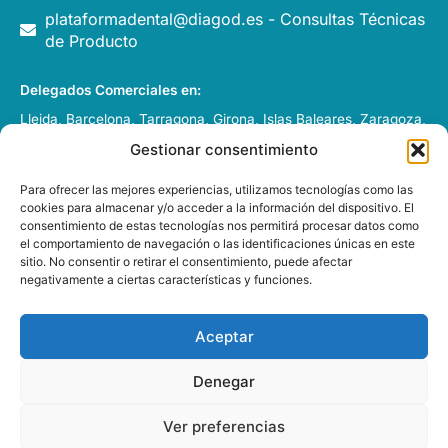
plataformadental@diagod.es - Consultas Técnicas
de Producto
Delegados Comerciales en:
Lleida, Barcelona, Tarragona, Girona, Islas Baleares, Zaragoza,
Huesca, Pamplona y Andorra.
Gestionar consentimiento
Italia, Francia y Portugal
Para ofrecer las mejores experiencias, utilizamos tecnologías como las
cookies para almacenar y/o acceder a la información del dispositivo. El
consentimiento de estas tecnologías nos permitirá procesar datos como
el comportamiento de navegación o las identificaciones únicas en este
sitio. No consentir o retirar el consentimiento, puede afectar
negativamente a ciertas características y funciones.
DIAGOD GRUP S.L. – 2026 –
Desarrollado por
e-Tecnia
Soluciones
Aceptar
Denegar
Esta web está financiada por la Unión Europea - Next
Generation EU
Ver preferencias