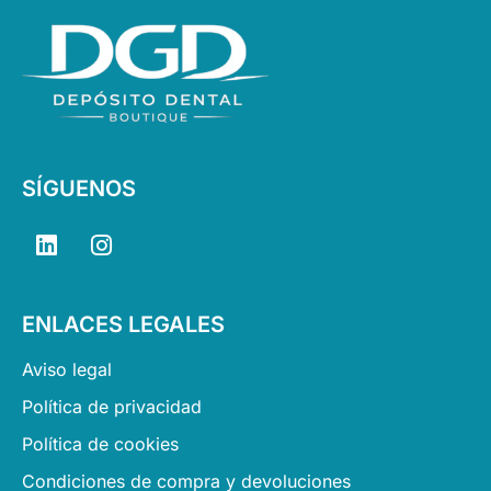
SÍGUENOS
L
I
i
n
n
s
k
t
ENLACES LEGALES
e
a
d
g
Aviso legal
i
r
n
a
Política de privacidad
m
Política de cookies
Condiciones de compra y devoluciones