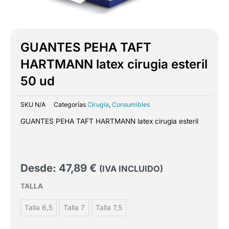
GUANTES PEHA TAFT
HARTMANN latex cirugia esteril
50 ud
SKU
N/A
Categorías
Cirugia
,
Consumibles
GUANTES PEHA TAFT HARTMANN latex cirugia esteril
Desde:
47,89
€
(IVA INCLUIDO)
GUANTES
TALLA
PEHA
TAFT
Talla 6,5
Talla 7
Talla 7,5
HARTMANN