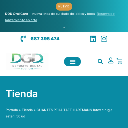
Ir
NUEVO
al
DGD Oral Care
— nueva línea de cuidado de labios y boca ·
Reserva de
contenido
lanzamiento abierta
→
L
I
687 395 474
i
n
n
s
k
t
Carr
e
a
d
g
i
r
n
a
Tienda
m
Portada
»
Tienda
»
GUANTES PEHA TAFT HARTMANN latex cirugia
esteril 50 ud