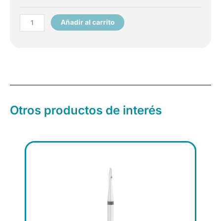
latex
cirugia
Añadir al carrito
esteril
50
ud
cantidad
Otros productos de interés