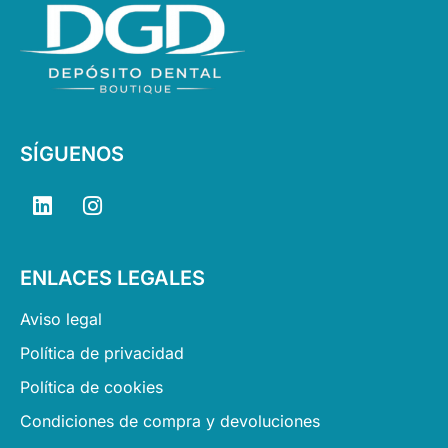
SÍGUENOS
L
I
i
n
n
s
k
t
ENLACES LEGALES
e
a
d
g
Aviso legal
i
r
n
a
Política de privacidad
m
Política de cookies
Condiciones de compra y devoluciones