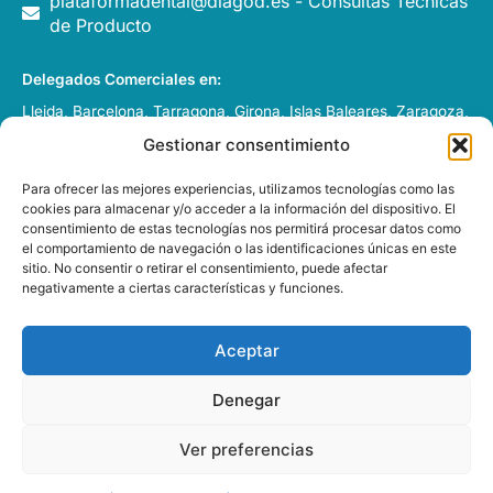
plataformadental@diagod.es - Consultas Técnicas
de Producto
Delegados Comerciales en:
Lleida, Barcelona, Tarragona, Girona, Islas Baleares, Zaragoza,
Huesca, Pamplona y Andorra.
Gestionar consentimiento
Italia, Francia y Portugal
Para ofrecer las mejores experiencias, utilizamos tecnologías como las
cookies para almacenar y/o acceder a la información del dispositivo. El
consentimiento de estas tecnologías nos permitirá procesar datos como
el comportamiento de navegación o las identificaciones únicas en este
sitio. No consentir o retirar el consentimiento, puede afectar
negativamente a ciertas características y funciones.
DIAGOD GRUP S.L. – 2026 –
Desarrollado por
e-Tecnia
Soluciones
Aceptar
Denegar
Esta web está financiada por la Unión Europea - Next
Generation EU
Ver preferencias