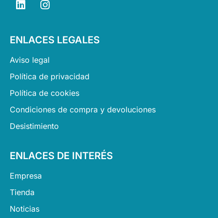
i
n
n
s
k
t
ENLACES LEGALES
e
a
d
g
Aviso legal
i
r
n
a
Política de privacidad
m
Política de cookies
Condiciones de compra y devoluciones
Desistimiento
ENLACES DE INTERÉS
Empresa
Tienda
Noticias