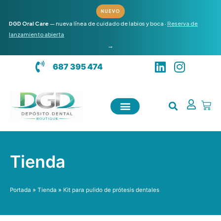
Ir
NUEVO
al
DGD Oral Care
— nueva línea de cuidado de labios y boca ·
Reserva de
contenido
lanzamiento abierta
→
L
I
687 395 474
i
n
n
s
k
t
Carr
e
a
d
g
i
r
n
a
Tienda
m
Portada
»
Tienda
»
Kit para pulido de prótesis dentales