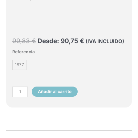
99,83
€
Desde:
90,75
€
(IVA INCLUIDO)
Kit
Referencia
para
pulido
1877
de
prótesis
dentales
Añadir al carrito
cantidad