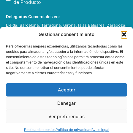
de Producto
Delegados Comerciales en:
Lleida, Barcelona, Tarragona, Girona, Islas Baleares, Zaragoza,
Huesca, Pamplona y Andorra.
Gestionar consentimiento
Italia, Francia y Portugal
Para ofrecer las mejores experiencias, utilizamos tecnologías como las
cookies para almacenar y/o acceder a la información del dispositivo. El
consentimiento de estas tecnologías nos permitirá procesar datos como
el comportamiento de navegación o las identificaciones únicas en este
sitio. No consentir o retirar el consentimiento, puede afectar
negativamente a ciertas características y funciones.
DIAGOD GRUP S.L. – 2026 –
Desarrollado por
e-Tecnia
Soluciones
Aceptar
Denegar
Esta web está financiada por la Unión Europea - Next
Generation EU
Ver preferencias
Política de cookies
Política de privacidad
Aviso legal