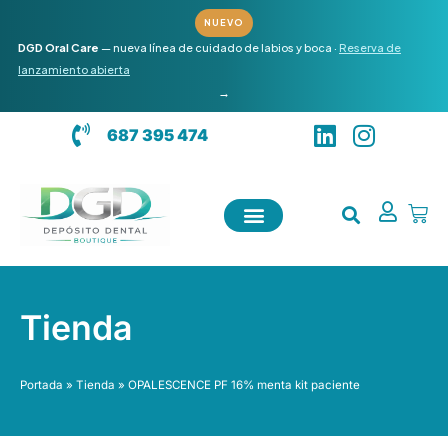
Ir
NUEVO
al
DGD Oral Care
— nueva línea de cuidado de labios y boca ·
Reserva de
contenido
lanzamiento abierta
→
L
I
687 395 474
i
n
n
s
k
t
Carr
e
a
d
g
i
r
n
a
Tienda
m
Portada
»
Tienda
»
OPALESCENCE PF 16% menta kit paciente