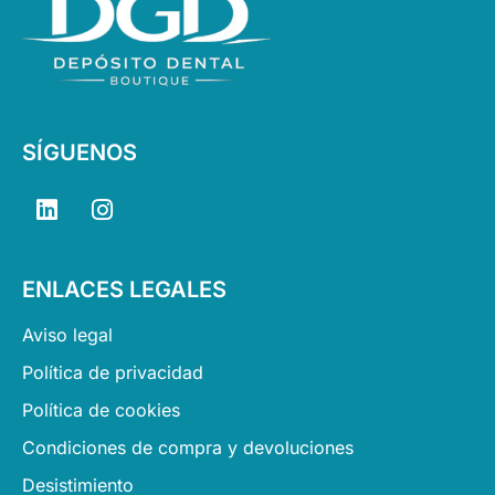
SÍGUENOS
L
I
i
n
n
s
k
t
ENLACES LEGALES
e
a
d
g
Aviso legal
i
r
n
a
Política de privacidad
m
Política de cookies
Condiciones de compra y devoluciones
Desistimiento