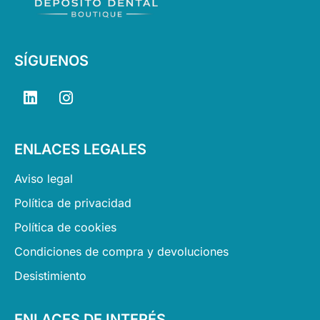
SÍGUENOS
L
I
i
n
n
s
k
t
ENLACES LEGALES
e
a
d
g
Aviso legal
i
r
n
a
Política de privacidad
m
Política de cookies
Condiciones de compra y devoluciones
Desistimiento
ENLACES DE INTERÉS