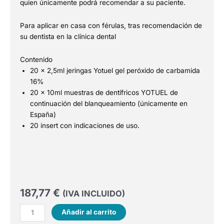
quien únicamente podrá recomendar a su paciente.
Para aplicar en casa con férulas, tras recomendación de
su dentista en la clínica dental
Contenido
20 x 2,5ml jeringas Yotuel gel peróxido de carbamida
16%
20 x 10ml muestras de dentífricos YOTUEL de
continuación del blanqueamiento (únicamente en
España)
20 insert con indicaciones de uso.
187,77
€
(IVA INCLUIDO)
YOTUEL®
Añadir al carrito
Patient