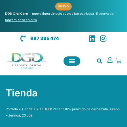
Ir
NUEVO
al
DGD Oral Care
— nueva línea de cuidado de labios y boca ·
Reserva de
contenido
lanzamiento abierta
→
L
I
687 395 474
i
n
n
s
k
t
Carr
e
a
d
g
i
r
n
a
Tienda
m
Portada
»
Tienda
»
YOTUEL® Patient 16% peróxido de carbamida Jumbo
– Jeringa, 20 uds.