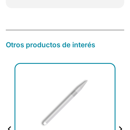
16%
peróxido
de
carbamida
Jumbo
–
Jeringa,
Otros productos de interés
20
uds.
cantidad